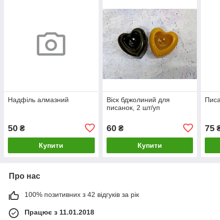
Надфіль алмазний
Віск бджолиний для
Пис
писанок, 2 шт/уп
50
60
75
₴
₴
Купити
Купити
Про нас
100% позитивних з 42 відгуків за рік
Працює з 11.01.2018