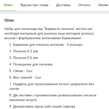
Опис
Відгуки про товар
Доставка
Оплата
Умови
Опис
Набір для писанкарства "Барвиста писанка" містить всі
необхідні матеріали для розпису яєць методом розпису
воском і фарбуванням аніліновими барвниками
Барвники для писанок анілінові - 3 кольори
Писачок 0,3 мм
Писачок 0,5 мм
Почищалка для писачків
Свічка - 1шт.
Віск темний - 1шт.
Надфіль для проколювання яєчної шкаралупи без
сколів
Дві листівки з орнаментами розмальованих писанок
(малюнки асорті)
Декоративне курча (або інший сувенір)