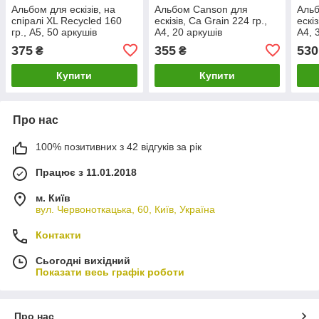
Альбом для ескізів, на
Альбом Canson для
Аль
спіралі XL Recycled 160
ескізів, Ca Grain 224 гр.,
ескіз
гр., A5, 50 аркушів
А4, 20 аркушів
А4, 
375
355
530
₴
₴
Купити
Купити
Про нас
100% позитивних з 42 відгуків за рік
Працює з 11.01.2018
м. Київ
вул. Червоноткацька, 60, Київ, Україна
Контакти
Сьогодні вихідний
Показати весь графік роботи
Про нас