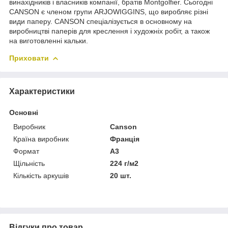
винахідників і власників компанії, братів Montgolfier. Сьогодні
CANSON є членом групи ARJOWIGGINS, що виробляє різні
види паперу. CANSON спеціалізується в основному на
виробництві паперів для креслення і художніх робіт, а також
на виготовленні кальки.
Приховати
Характеристики
Основні
Виробник
Canson
Країна виробник
Франція
Формат
A3
Щільність
224 г/м2
Кількість аркушів
20 шт.
Відгуки про товар