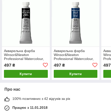
Акварельна фарба
Акварельна фарба
Акв
Winsor&Newton
Winsor&Newton
Win
Professional Watercolour,
Professional Watercolour,
Prof
Марс чорний, 5мл
Фтало бірюзоий, 5мл
Сіра
497
497
497
₴
₴
Купити
Купити
Про нас
100% позитивних з 42 відгуків за рік
Працює з 11.01.2018