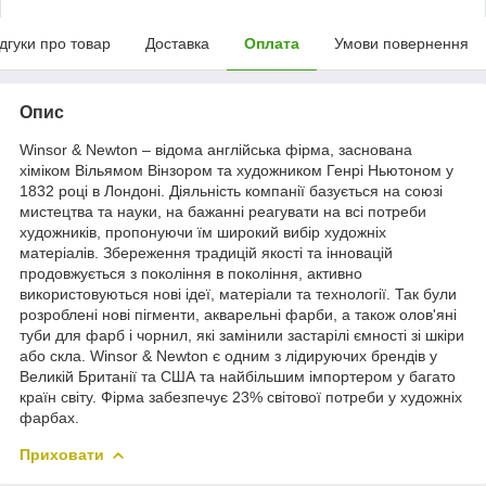
ідгуки про товар
Доставка
Оплата
Умови повернення
Опис
Winsor & Newton – відома англійська фірма, заснована
хіміком Вільямом Вінзором та художником Генрі Ньютоном у
1832 році в Лондоні. Діяльність компанії базується на союзі
мистецтва та науки, на бажанні реагувати на всі потреби
художників, пропонуючи їм широкий вибір художніх
матеріалів. Збереження традицій якості та інновацій
продовжується з покоління в покоління, активно
використовуються нові ідеї, матеріали та технології. Так були
розроблені нові пігменти, акварельні фарби, а також олов'яні
туби для фарб і чорнил, які замінили застарілі ємності зі шкіри
або скла. Winsor & Newton є одним з лідируючих брендів у
Великій Британії та США та найбільшим імпортером у багато
країн світу. Фірма забезпечує 23% світової потреби у художніх
фарбах.
Приховати