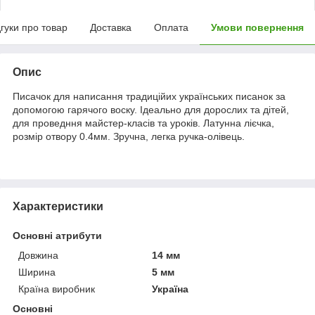
дгуки про товар
Доставка
Оплата
Умови повернення
Опис
Писачок для написання традиційих українських писанок за
допомогою гарячого воску. Ідеально для дорослих та дітей,
для проведння майстер-класів та уроків. Латунна лієчка,
розмір отвору 0.4мм. Зручна, легка ручка-олівець.
Характеристики
Основні атрибути
Довжина
14 мм
Ширина
5 мм
Країна виробник
Україна
Основні