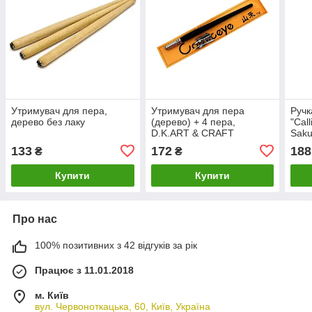
Утримувач для пера,
Утримувач для пера
Ручк
дерево без лаку
(дерево) + 4 пера,
"Cal
D.K.ART & CRAFT
Saku
133
172
188
₴
₴
Купити
Купити
Про нас
100% позитивних з 42 відгуків за рік
Працює з 11.01.2018
м. Київ
вул. Червоноткацька, 60, Київ, Україна