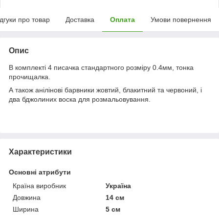
ідгуки про товар
Доставка
Оплата
Умови повернення
Опис
В комплекті 4 писачка стандартного розміру 0.4мм, тонка
прочищалка.
А також анілінові барвники жовтий, блакитний та червоний, і
два бджолиних воска для розмальовування.
Характеристики
Основні атрибути
Країна виробник
Україна
Довжина
14 см
Ширина
5 см