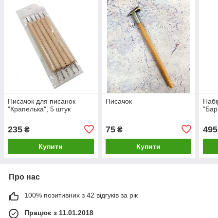
Писачок для писанок
Писачок
Набі
"Крапелька", 5 штук
"Бар
235
75
495
₴
₴
Купити
Купити
Про нас
100% позитивних з 42 відгуків за рік
Працює з 11.01.2018