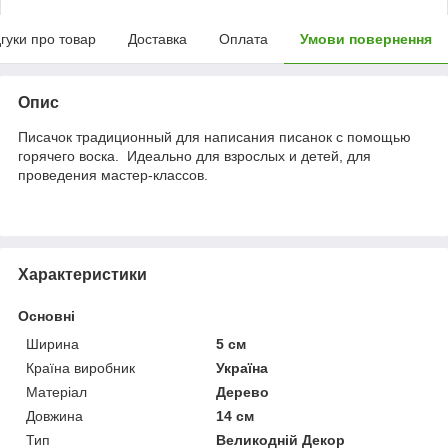
дгуки про товар
Доставка
Оплата
Умови повернення
Опис
Писачок традиционный для написания писанок с помощью
горячего воска. Идеально для взрослых и детей, для
проведения мастер-классов.
Характеристики
Основні
Ширина
5 см
Країна виробник
Україна
Матеріал
Дерево
Довжина
14 см
Тип
Великодній Декор