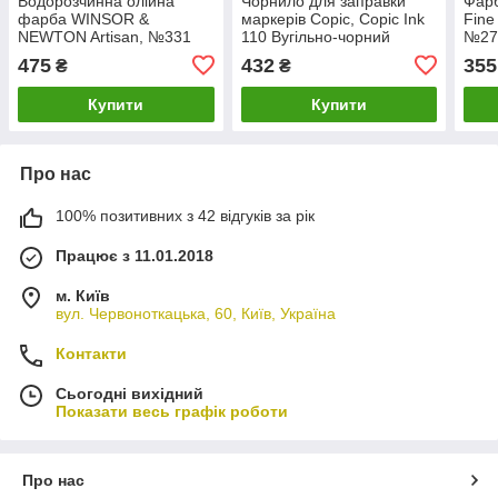
Водорозчинна олійна
Чорнило для заправки
Фарб
фарба WINSOR &
маркерів Copic, Copic Ink
Fine 
NEWTON Artisan, №331
110 Вугільно-чорний
№27
Чорна слонова кістка
(Special black), 12мл
blac
475
432
355
₴
₴
(Ivory black), 37мл.
Купити
Купити
Про нас
100% позитивних з 42 відгуків за рік
Працює з 11.01.2018
м. Київ
вул. Червоноткацька, 60, Київ, Україна
Контакти
Сьогодні вихідний
Показати весь графік роботи
Про нас