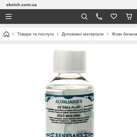
sketch.com.ua
Товари та послуги
Допоміжні матеріали
Жовч бичача 