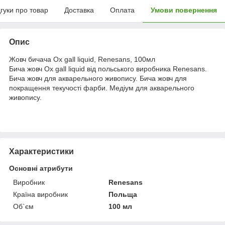
дгуки про товар
Доставка
Оплата
Умови повернення
Опис
Жовч бичача Ox gall liquid, Renesans, 100мл
Бича жовч Ox gall liquid від польського виробника Renesans.
Бича жовч для акварельного живопису. Бича жовч для
покращення текучості фарби. Медіум для акварельного
живопису.
Характеристики
Основні атрибути
Виробник
Renesans
Країна виробник
Польща
Об`єм
100 мл