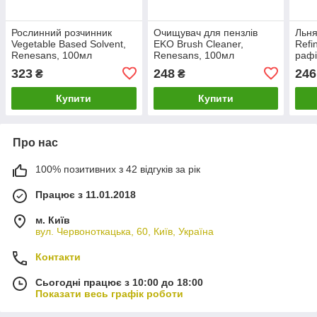
Рослинний розчинник
Очищувач для пензлів
Льня
Vegetable Based Solvent,
EKO Brush Cleaner,
Refin
Renesans, 100мл
Renesans, 100мл
рафі
100
323
248
246
₴
₴
Купити
Купити
Про нас
100% позитивних з 42 відгуків за рік
Працює з 11.01.2018
м. Київ
вул. Червоноткацька, 60, Київ, Україна
Контакти
Сьогодні працює з 10:00 до 18:00
Показати весь графік роботи