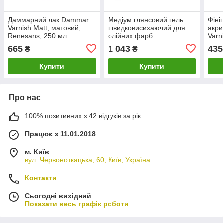
Даммарний лак Dammar
Медіум глянсовий гель
Фіні
Varnish Matt, матовий,
швидковисихаючий для
акри
Renesans, 250 мл
олійних фарб
Varni
Winsor&Newton Liquin
глян
665
1 043
435
₴
₴
Light Gel Medium, 250мл
100
Купити
Купити
Про нас
100% позитивних з 42 відгуків за рік
Працює з 11.01.2018
м. Київ
вул. Червоноткацька, 60, Київ, Україна
Контакти
Сьогодні вихідний
Показати весь графік роботи