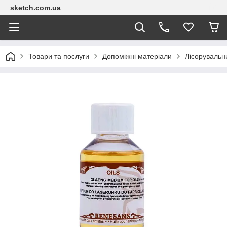
sketch.com.ua
Товари та послуги
Допоміжні матеріали
Лісорувальн