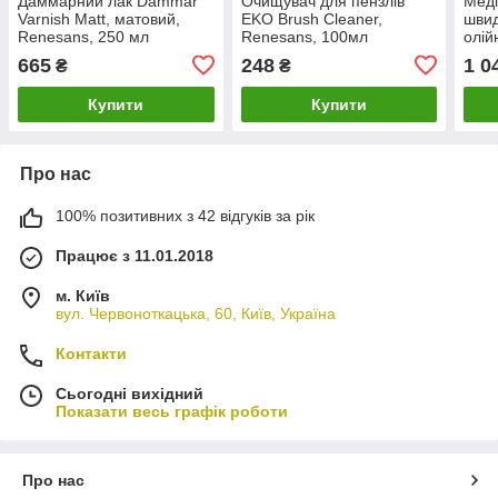
Даммарний лак Dammar
Очищувач для пензлів
Меді
Varnish Matt, матовий,
EKO Brush Cleaner,
шви
Renesans, 250 мл
Renesans, 100мл
олій
Wins
665
248
1 0
₴
₴
Ligh
Купити
Купити
Про нас
100% позитивних з 42 відгуків за рік
Працює з 11.01.2018
м. Київ
вул. Червоноткацька, 60, Київ, Україна
Контакти
Сьогодні вихідний
Показати весь графік роботи
Про нас