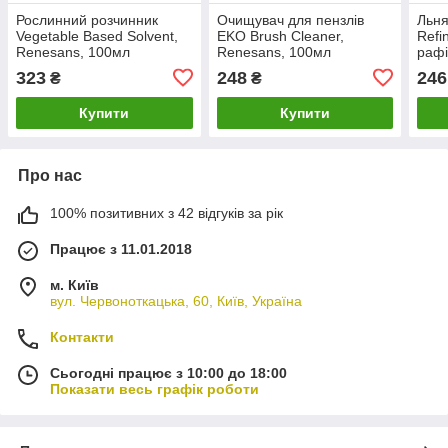
Рослинний розчинник
Очищувач для пензлів
Льня
Vegetable Based Solvent,
EKO Brush Cleaner,
Refin
Renesans, 100мл
Renesans, 100мл
рафі
100
323
248
246
₴
₴
Купити
Купити
Про нас
100% позитивних з 42 відгуків за рік
Працює з 11.01.2018
м. Київ
вул. Червоноткацька, 60, Київ, Україна
Контакти
Сьогодні працює з 10:00 до 18:00
Показати весь графік роботи