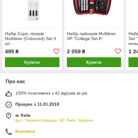
Набір Copic лінерів
Набір лайнерів Multiliner
Набі
Multiliner (Сoloured) Set 3
SP "College Set A"
Set 
шт.
коль
495
2 059
1 2
₴
₴
Купити
Купити
Про нас
100% позитивних з 42 відгуків за рік
Працює з 11.01.2018
м. Київ
вул. Червоноткацька, 60, Київ, Україна
Контакти