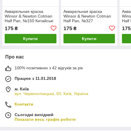
Акварельная краска
Акварельная краска
Аква
Winsor & Newton Cotman
Winsor & Newton Cotman
Wins
Half Pan, №150 Китайські
Half Pan, №327
Half
білила
Насичений синій
Берл
175
175
175
₴
₴
Купити
Купити
Про нас
100% позитивних з 42 відгуків за рік
Працює з 11.01.2018
м. Київ
вул. Червоноткацька, 60, Київ, Україна
Контакти
Сьогодні вихідний
Показати весь графік роботи