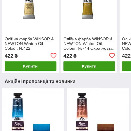
Олійна фарба WINSOR &
Олійна фарба WINSOR &
Олі
NEWTON Winton Oil
NEWTON Winton Oil
NEW
Colour, №422
Colour, №744 Охра жовта,
Colo
Неаполитанский желтый,
37мл
жовт
422
422
422
₴
₴
37мл
Купити
Купити
Акційні пропозиції та новинки