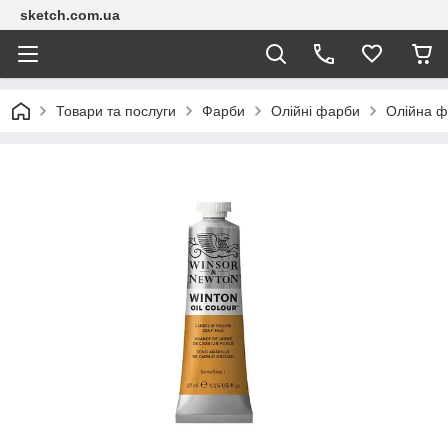
sketch.com.ua
Товари та послуги
Фарби
Олійні фарби
Олійна ф