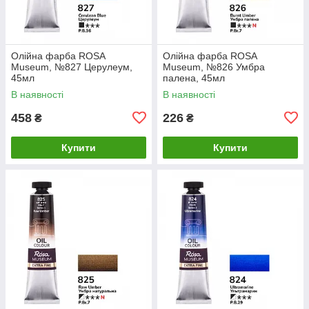
Олійна фарба ROSA
Олійна фарба ROSA
Museum, №827 Церулеум,
Museum, №826 Умбра
45мл
палена, 45мл
В наявності
В наявності
458
226
₴
₴
Купити
Купити