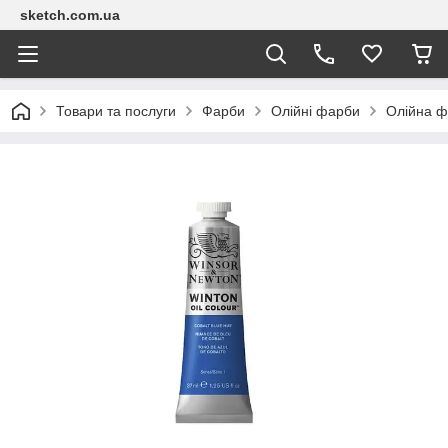
sketch.com.ua
Товари та послуги
Фарби
Олійні фарби
Олійна ф