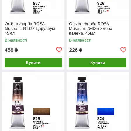
Олійна фарба ROSA
Олійна фарба ROSA
Museum, №827 Церулеум,
Museum, №826 Умбра
45мл
палена, 45мл
В наявності
В наявності
458
226
₴
₴
Купити
Купити