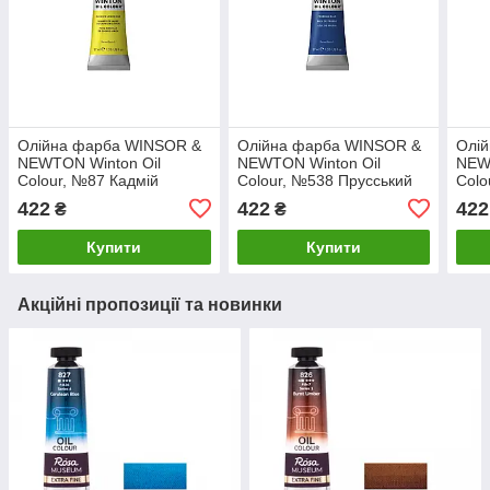
Олійна фарба WINSOR &
Олійна фарба WINSOR &
Олі
NEWTON Winton Oil
NEWTON Winton Oil
NEW
Colour, №87 Кадмій
Colour, №538 Прусський
Colo
лимонний, 37мл
синій, 37мл
черв
422
422
422
₴
₴
Купити
Купити
Акційні пропозиції та новинки