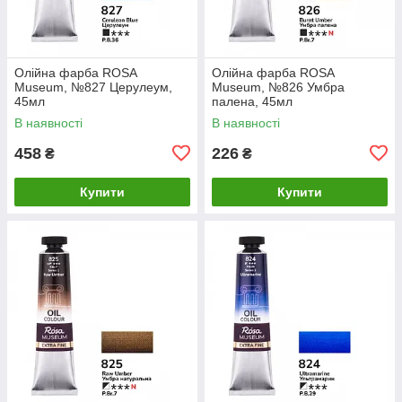
Олійна фарба ROSA
Олійна фарба ROSA
Museum, №827 Церулеум,
Museum, №826 Умбра
45мл
палена, 45мл
В наявності
В наявності
458
226
₴
₴
Купити
Купити