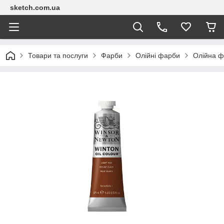
sketch.com.ua
Товари та послуги
Фарби
Олійні фарби
Олійна ф