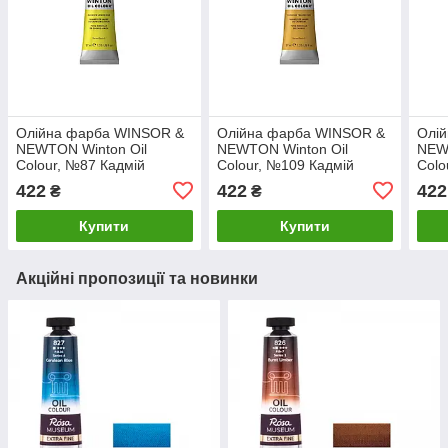
Олійна фарба WINSOR &
Олійна фарба WINSOR &
Олі
NEWTON Winton Oil
NEWTON Winton Oil
NEW
Colour, №87 Кадмій
Colour, №109 Кадмій
Colo
лимонний, 37мл
жовтий, 37мл
жовт
422
422
422
₴
₴
Купити
Купити
Акційні пропозиції та новинки