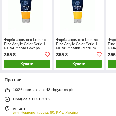
Фарба акрилова Lefranc
Фарба акрилова Lefranc
Фарб
Fine Acrylic Color Serie 1
Fine Acrylic Color Serie 1
Fine 
№194 Жовта Сахара
№198 Жовтий (Medium
№04
(Sahara yellow), 80мл
yellow), 80мл
(Ult
355
355
355
₴
₴
Купити
Купити
Про нас
100% позитивних з 42 відгуків за рік
Працює з 11.01.2018
м. Київ
вул. Червоноткацька, 60, Київ, Україна