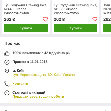
Туш художня Drawing Inks,
Туш художня Drawing Inks,
Туш 
№449 Orange,
№958 Crimson,
№702
Winsor&Newton
Winsor&Newton
Win
262
262
262
₴
₴
Купити
Купити
Про нас
100% позитивних з 42 відгуків за рік
Працює з 11.01.2018
м. Київ
вул. Червоноткацька, 60, Київ, Україна
Контакти
Сьогодні вихідний
Показати весь графік роботи