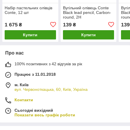
Набір пастельних олівців
Вугільний олівець Conte
Вугі
Conte, 12 шт
Black lead pencil, Carbon-
Blac
round, 2H
roun
1 675
139
139
₴
₴
Купити
Купити
Про нас
100% позитивних з 42 відгуків за рік
Працює з 11.01.2018
м. Київ
вул. Червоноткацька, 60, Київ, Україна
Контакти
Сьогодні вихідний
Показати весь графік роботи