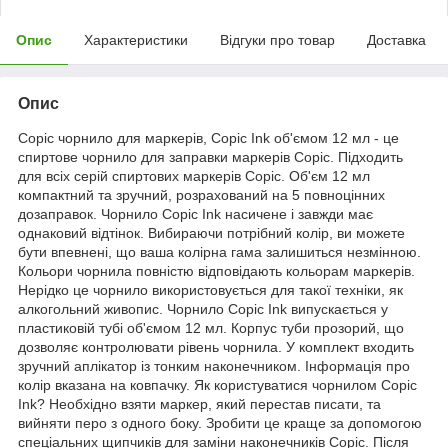
Опис
Характеристики
Відгуки про товар
Доставка
Опис
Copic чорнило для маркерів, Copic Ink об'ємом 12 мл - це
спиртове чорнило для заправки маркерів Copic. Підходить
для всіх серій спиртових маркерів Copic. Об'єм 12 мл
компактний та зручний, розрахований на 5 повноцінних
дозаправок. Чорнило Copic Ink насичене і завжди має
однаковий відтінок. Вибираючи потрібний колір, ви можете
бути впевнені, що ваша колірна гама залишиться незмінною.
Кольори чорнила повністю відповідають кольорам маркерів.
Нерідко це чорнило використовується для такої техніки, як
алкогольний живопис. Чорнило Copic Ink випускається у
пластиковій тубі об'ємом 12 мл. Корпус туби прозорий, що
дозволяє контролювати рівень чорнила. У комплект входить
зручний аплікатор із тонким наконечником. Інформація про
колір вказана на ковпачку. Як користуватися чорнилом Copic
Ink? Необхідно взяти маркер, який перестав писати, та
вийняти перо з одного боку. Зробити це краще за допомогою
спеціальних щипчиків для заміни наконечників Copic. Після