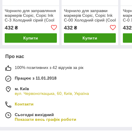
Чорнило для заправляння
Чорнило для заправки
Чорн
маркерів Copic, Copic Ink
маркерів Copic, Copic Ink
марк
С-3 Холодний сірий (Cool
С-00 Холодний сірий (Cool
С-0 
gray), 12 мл
gray), 12мл
gray
432
432
432
₴
₴
Купити
Купити
Про нас
100% позитивних з 42 відгуків за рік
Працює з 11.01.2018
м. Київ
вул. Червоноткацька, 60, Київ, Україна
Контакти
Сьогодні вихідний
Показати весь графік роботи