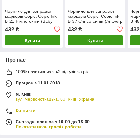
Чорнило для заправки
Чорнило для заправки
Чорн
маркерів Copic, Copic Ink
маркерів Copic, Copic Ink
марк
B-21 Ніжно-синій (Baby
B-37 Синьо-синій (Antwerp
B-45
blue), 12мл
blue), 12мл
(Smo
432
432
432
₴
₴
Купити
Купити
Про нас
100% позитивних з 42 відгуків за рік
Працює з 11.01.2018
м. Київ
вул. Червоноткацька, 60, Київ, Україна
Контакти
Сьогодні працює з 10:00 до 18:00
Показати весь графік роботи