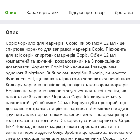
Опис
Характеристики
Відгуки про товар
Доставка
Опис
Copic чорнило для маркерів, Copic Ink об'ємом 12 мл - це
спиртове чорнило для заправки маркерів Copic. Підходить
для всіх серій спиртових маркерів Copic. Об'єм 12 мл
компактний та зручний, розрахований на 5 повноцінних
дозаправок. Чорнило Copic Ink насичене і завжди має
однаковий відтінок. Вибираючи потрібний колір, ви можете
бути впевнені, що ваша колірна гама залишиться незмінною.
Кольори чорнила повністю відповідають кольорам маркерів.
Нерідко це чорнило використовується для такої техніки, як
алкогольний живопис. Чорнило Copic Ink випускається у
пластиковій тубі об'ємом 12 мл. Корпус туби прозорий, що
дозволяє контролювати рівень чорнила. У комплект входить
зручний аплікатор із тонким наконечником. Інформація про
колір вказана на ковпачку. Як користуватися чорнилом Copic
Ink? Необхідно взяти маркер, який перестав писати, та
вийняти перо з одного боку. Зробити це краще за допомогою
спеціальних щипчиків для заміни наконечників Copic. Після