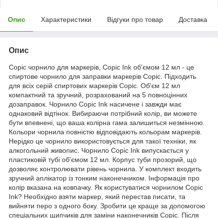
Опис
Характеристики
Відгуки про товар
Доставка
Опис
Copic чорнило для маркерів, Copic Ink об'ємом 12 мл - це
спиртове чорнило для заправки маркерів Copic. Підходить
для всіх серій спиртових маркерів Copic. Об'єм 12 мл
компактний та зручний, розрахований на 5 повноцінних
дозаправок. Чорнило Copic Ink насичене і завжди має
однаковий відтінок. Вибираючи потрібний колір, ви можете
бути впевнені, що ваша колірна гама залишиться незмінною.
Кольори чорнила повністю відповідають кольорам маркерів.
Нерідко це чорнило використовується для такої техніки, як
алкогольний живопис. Чорнило Copic Ink випускається у
пластиковій тубі об'ємом 12 мл. Корпус туби прозорий, що
дозволяє контролювати рівень чорнила. У комплект входить
зручний аплікатор із тонким наконечником. Інформація про
колір вказана на ковпачку. Як користуватися чорнилом Copic
Ink? Необхідно взяти маркер, який перестав писати, та
вийняти перо з одного боку. Зробити це краще за допомогою
спеціальних щипчиків для заміни наконечників Copic. Після