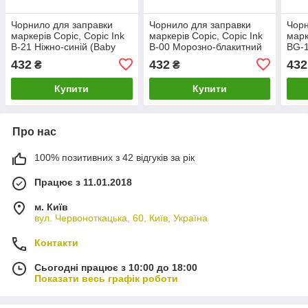
Чорнило для заправки
Чорнило для заправки
Чорн
маркерів Copic, Copic Ink
маркерів Copic, Copic Ink
марк
B-21 Ніжно-синій (Baby
B-00 Морозно-блакитний
BG-1
blue), 12мл
(Frost blue), 12мл
бірю
432
432
432
₴
₴
12м
Купити
Купити
Про нас
100% позитивних з 42 відгуків за рік
Працює з 11.01.2018
м. Київ
вул. Червоноткацька, 60, Київ, Україна
Контакти
Сьогодні працює з 10:00 до 18:00
Показати весь графік роботи