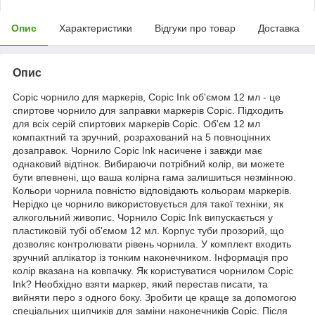
Опис
Характеристики
Відгуки про товар
Доставка
Опис
Copic чорнило для маркерів, Copic Ink об'ємом 12 мл - це
спиртове чорнило для заправки маркерів Copic. Підходить
для всіх серій спиртових маркерів Copic. Об'єм 12 мл
компактний та зручний, розрахований на 5 повноцінних
дозаправок. Чорнило Copic Ink насичене і завжди має
однаковий відтінок. Вибираючи потрібний колір, ви можете
бути впевнені, що ваша колірна гама залишиться незмінною.
Кольори чорнила повністю відповідають кольорам маркерів.
Нерідко це чорнило використовується для такої техніки, як
алкогольний живопис. Чорнило Copic Ink випускається у
пластиковій тубі об'ємом 12 мл. Корпус туби прозорий, що
дозволяє контролювати рівень чорнила. У комплект входить
зручний аплікатор із тонким наконечником. Інформація про
колір вказана на ковпачку. Як користуватися чорнилом Copic
Ink? Необхідно взяти маркер, який перестав писати, та
вийняти перо з одного боку. Зробити це краще за допомогою
спеціальних щипчиків для заміни наконечників Copic. Після