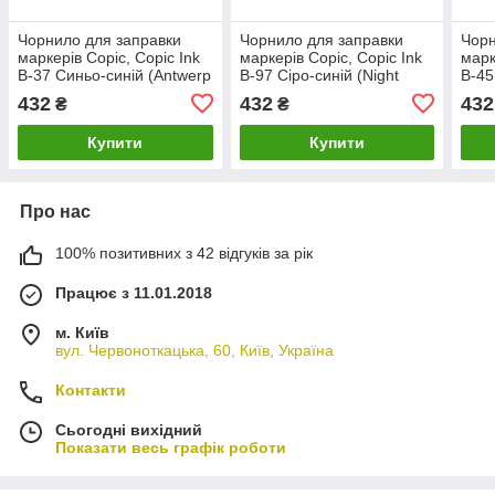
Чорнило для заправки
Чорнило для заправки
Чорн
маркерів Copic, Copic Ink
маркерів Copic, Copic Ink
марк
B-37 Синьо-синій (Antwerp
B-97 Сіро-синій (Night
B-45
blue), 12мл
blue), 12мл
(Smo
432
432
432
₴
₴
Купити
Купити
Про нас
100% позитивних з 42 відгуків за рік
Працює з 11.01.2018
м. Київ
вул. Червоноткацька, 60, Київ, Україна
Контакти
Сьогодні вихідний
Показати весь графік роботи