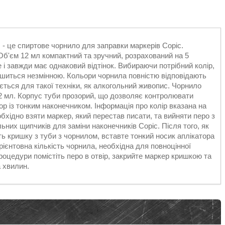
 - це спиртове чорнило для заправки маркерів Copic.
 Об'єм 12 мл компактний та зручний, розрахований на 5
 і завжди має однаковий відтінок. Вибираючи потрібний колір,
ишиться незмінною. Кольори чорнила повністю відповідають
ться для такої техніки, як алкогольний живопис. Чорнило
12 мл. Корпус туби прозорий, що дозволяє контролювати
ор із тонким наконечником. Інформація про колір вказана на
бхідно взяти маркер, який перестав писати, та вийняти перо з
ьних щипчиків для заміни наконечників Copic. Після того, як
іть кришку з туби з чорнилом, вставте тонкий носик аплікатора
Орієнтовна кількість чорнила, необхідна для повноцінної
роцедури помістіть перо в отвір, закрийте маркер кришкою та
 хвилин.