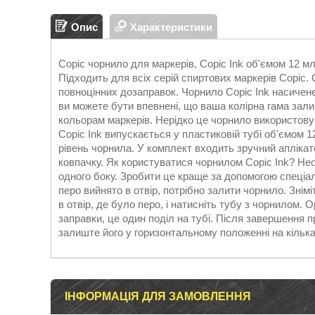
Опис
Характеристики
Copic чорнило для маркерів, Copic Ink об'ємом 12 мл
Підходить для всіх серій спиртових маркерів Copic.
повноцінних дозаправок. Чорнило Copic Ink насичене
ви можете бути впевнені, що ваша колірна гама зал
кольорам маркерів. Нерідко це чорнило використовує
Copic Ink випускається у пластиковій тубі об'ємом 
рівень чорнила. У комплект входить зручний аплікат
ковпачку. Як користуватися чорнилом Copic Ink? Нео
одного боку. Зробити це краще за допомогою спеціал
перо вийнято в отвір, потрібно залити чорнило. Знім
в отвір, де було перо, і натисніть тубу з чорнилом. 
заправки, це один поділ на тубі. Після завершення п
залиште його у горизонтальному положенні на кілька
ІНФОРМАЦІЯ ДЛЯ ЗАМОВЛЕННЯ