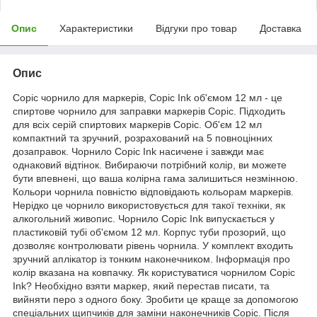
Опис
Характеристики
Відгуки про товар
Доставка
Опис
Copic чорнило для маркерів, Copic Ink об'ємом 12 мл - це
спиртове чорнило для заправки маркерів Copic. Підходить
для всіх серій спиртових маркерів Copic. Об'єм 12 мл
компактний та зручний, розрахований на 5 повноцінних
дозаправок. Чорнило Copic Ink насичене і завжди має
однаковий відтінок. Вибираючи потрібний колір, ви можете
бути впевнені, що ваша колірна гама залишиться незмінною.
Кольори чорнила повністю відповідають кольорам маркерів.
Нерідко це чорнило використовується для такої техніки, як
алкогольний живопис. Чорнило Copic Ink випускається у
пластиковій тубі об'ємом 12 мл. Корпус туби прозорий, що
дозволяє контролювати рівень чорнила. У комплект входить
зручний аплікатор із тонким наконечником. Інформація про
колір вказана на ковпачку. Як користуватися чорнилом Copic
Ink? Необхідно взяти маркер, який перестав писати, та
вийняти перо з одного боку. Зробити це краще за допомогою
спеціальних щипчиків для заміни наконечників Copic. Після