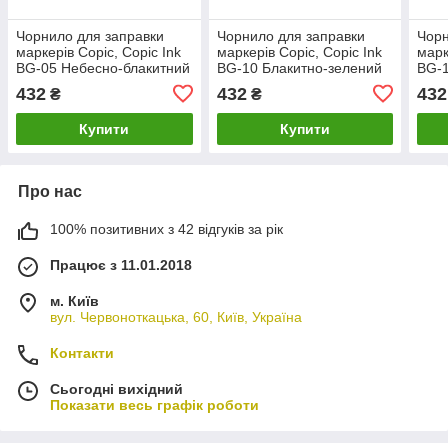
Чорнило для заправки
Чорнило для заправки
Чорн
маркерів Copic, Copic Ink
маркерів Copic, Copic Ink
марк
BG-05 Небесно-блакитний
BG-10 Блакитно-зелений
BG-1
(Holiday blue), 12мл
(Blue green), 12мл
бірю
432
432
432
₴
₴
12м
Купити
Купити
Про нас
100% позитивних з 42 відгуків за рік
Працює з 11.01.2018
м. Київ
вул. Червоноткацька, 60, Київ, Україна
Контакти
Сьогодні вихідний
Показати весь графік роботи