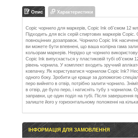
Опис
Характеристики
Copic чорнило для маркерів, Copic Ink об'ємом 12 мл
Підходить для всіх серій спиртових маркерів Copic.
повноцінних дозаправок. Чорнило Copic Ink насичене
ви можете бути впевнені, що ваша колірна гама зал
кольорам маркерів. Нерідко це чорнило використовує
Copic Ink випускається у пластиковій тубі об'ємом 
рівень чорнила. У комплект входить зручний аплікат
ковпачку. Як користуватися чорнилом Copic Ink? Нео
одного боку. Зробити це краще за допомогою спеціал
перо вийнято в отвір, потрібно залити чорнило. Знім
в отвір, де було перо, і натисніть тубу з чорнилом. 
заправки, це один поділ на тубі. Після завершення п
залиште його у горизонтальному положенні на кілька
ІНФОРМАЦІЯ ДЛЯ ЗАМОВЛЕННЯ