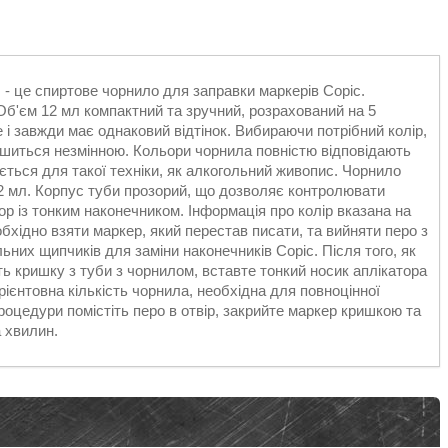
 - це спиртове чорнило для заправки маркерів Copic.
 Об'єм 12 мл компактний та зручний, розрахований на 5
 і завжди має однаковий відтінок. Вибираючи потрібний колір,
ишиться незмінною. Кольори чорнила повністю відповідають
ться для такої техніки, як алкогольний живопис. Чорнило
12 мл. Корпус туби прозорий, що дозволяє контролювати
ор із тонким наконечником. Інформація про колір вказана на
бхідно взяти маркер, який перестав писати, та вийняти перо з
ьних щипчиків для заміни наконечників Copic. Після того, як
іть кришку з туби з чорнилом, вставте тонкий носик аплікатора
Орієнтовна кількість чорнила, необхідна для повноцінної
роцедури помістіть перо в отвір, закрийте маркер кришкою та
 хвилин.