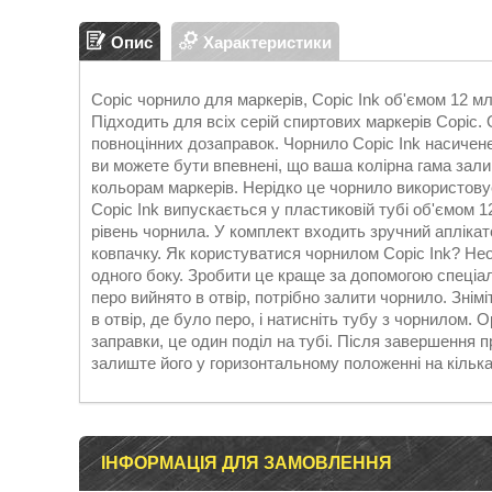
Опис
Характеристики
Copic чорнило для маркерів, Copic Ink об'ємом 12 мл
Підходить для всіх серій спиртових маркерів Copic.
повноцінних дозаправок. Чорнило Copic Ink насичене
ви можете бути впевнені, що ваша колірна гама зал
кольорам маркерів. Нерідко це чорнило використовує
Copic Ink випускається у пластиковій тубі об'ємом 
рівень чорнила. У комплект входить зручний аплікат
ковпачку. Як користуватися чорнилом Copic Ink? Нео
одного боку. Зробити це краще за допомогою спеціал
перо вийнято в отвір, потрібно залити чорнило. Знім
в отвір, де було перо, і натисніть тубу з чорнилом. 
заправки, це один поділ на тубі. Після завершення п
залиште його у горизонтальному положенні на кілька
ІНФОРМАЦІЯ ДЛЯ ЗАМОВЛЕННЯ