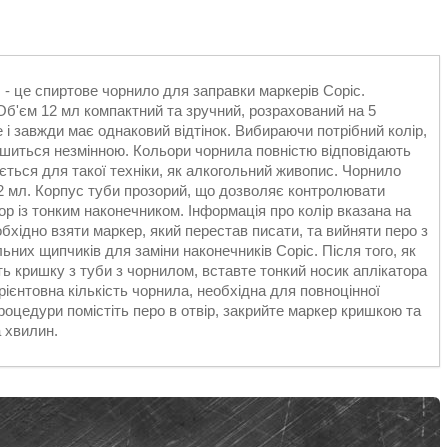
 - це спиртове чорнило для заправки маркерів Copic.
 Об'єм 12 мл компактний та зручний, розрахований на 5
 і завжди має однаковий відтінок. Вибираючи потрібний колір,
ишиться незмінною. Кольори чорнила повністю відповідають
ться для такої техніки, як алкогольний живопис. Чорнило
12 мл. Корпус туби прозорий, що дозволяє контролювати
ор із тонким наконечником. Інформація про колір вказана на
бхідно взяти маркер, який перестав писати, та вийняти перо з
ьних щипчиків для заміни наконечників Copic. Після того, як
іть кришку з туби з чорнилом, вставте тонкий носик аплікатора
Орієнтовна кількість чорнила, необхідна для повноцінної
роцедури помістіть перо в отвір, закрийте маркер кришкою та
 хвилин.