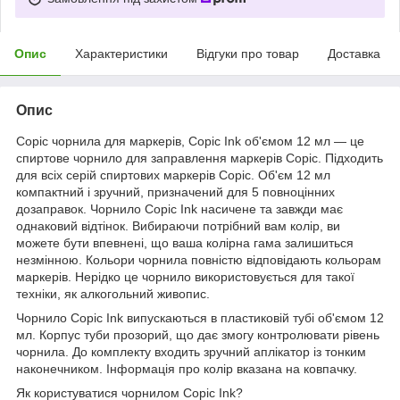
Опис
Характеристики
Відгуки про товар
Доставка
Опис
Copic чорнила для маркерів, Copic Ink об'ємом 12 мл — це
спиртове чорнило для заправлення маркерів Copic. Підходить
для всіх серій спиртових маркерів Copic. Об'єм 12 мл
компактний і зручний, призначений для 5 повноцінних
дозаправок. Чорнило Copic Ink насичене та завжди має
однаковий відтінок. Вибираючи потрібний вам колір, ви
можете бути впевнені, що ваша колірна гама залишиться
незмінною. Кольори чорнила повністю відповідають кольорам
маркерів. Нерідко це чорнило використовується для такої
техніки, як алкогольний живопис.
Чорнило Copic Ink випускаються в пластиковій тубі об'ємом 12
мл. Корпус туби прозорий, що дає змогу контролювати рівень
чорнила. До комплекту входить зручний аплікатор із тонким
наконечником. Інформація про колір вказана на ковпачку.
Як користуватися чорнилом Copic Ink?