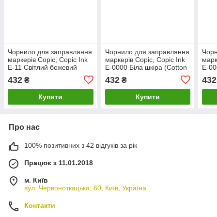
Чорнило для заправляння
Чорнило для заправляння
Чорн
маркерів Copic, Copic Ink
маркерів Copic, Copic Ink
марк
E-11 Світлий бежевий
E-0000 Біла шкіра (Cotton
E-00
(Bareley beige), 12 мл
Pearl), 12 мл
фрук
432
432
432
₴
₴
fruit
Купити
Купити
Про нас
100% позитивних з 42 відгуків за рік
Працює з 11.01.2018
м. Київ
вул. Червоноткацька, 60, Київ, Україна
Контакти