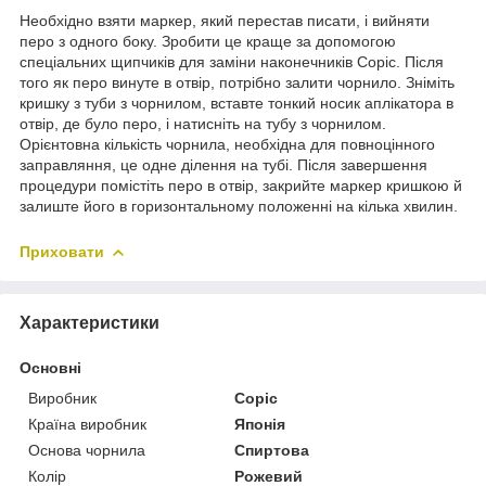
Необхідно взяти маркер, який перестав писати, і вийняти
перо з одного боку. Зробити це краще за допомогою
спеціальних щипчиків для заміни наконечників Copic. Після
того як перо винуте в отвір, потрібно залити чорнило. Зніміть
кришку з туби з чорнилом, вставте тонкий носик аплікатора в
отвір, де було перо, і натисніть на тубу з чорнилом.
Орієнтовна кількість чорнила, необхідна для повноцінного
заправляння, це одне ділення на тубі. Після завершення
процедури помістіть перо в отвір, закрийте маркер кришкою й
залиште його в горизонтальному положенні на кілька хвилин.
Приховати
Характеристики
Основні
Виробник
Copic
Країна виробник
Японія
Основа чорнила
Спиртова
Колір
Рожевий