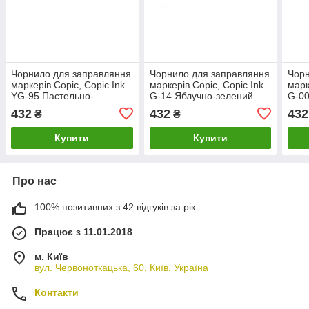
Чорнило для заправляння
Чорнило для заправляння
Чорн
маркерів Copic, Copic Ink
маркерів Copic, Copic Ink
марк
YG-95 Пастельно-
G-14 Яблучно-зелений
G-0
оливковий (Pale olive), 12
(Apple green), 12 мл
зеле
432
432
432
₴
₴
мл
мл
Купити
Купити
Про нас
100% позитивних з 42 відгуків за рік
Працює з 11.01.2018
м. Київ
вул. Червоноткацька, 60, Київ, Україна
Контакти