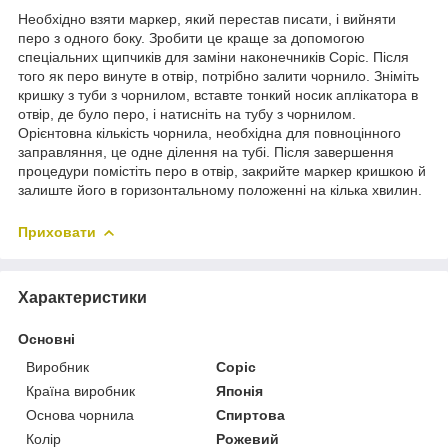
Необхідно взяти маркер, який перестав писати, і вийняти
перо з одного боку. Зробити це краще за допомогою
спеціальних щипчиків для заміни наконечників Copic. Після
того як перо винуте в отвір, потрібно залити чорнило. Зніміть
кришку з туби з чорнилом, вставте тонкий носик аплікатора в
отвір, де було перо, і натисніть на тубу з чорнилом.
Орієнтовна кількість чорнила, необхідна для повноцінного
заправляння, це одне ділення на тубі. Після завершення
процедури помістіть перо в отвір, закрийте маркер кришкою й
залиште його в горизонтальному положенні на кілька хвилин.
Приховати
Характеристики
Основні
Виробник
Copic
Країна виробник
Японія
Основа чорнила
Спиртова
Колір
Рожевий