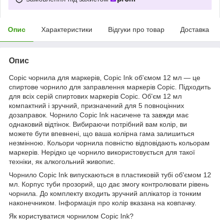
Опис
Характеристики
Відгуки про товар
Доставка
Опис
Copic чорнила для маркерів, Copic Ink об'ємом 12 мл — це
спиртове чорнило для заправлення маркерів Copic. Підходить
для всіх серій спиртових маркерів Copic. Об'єм 12 мл
компактний і зручний, призначений для 5 повноцінних
дозаправок. Чорнило Copic Ink насичене та завжди має
однаковий відтінок. Вибираючи потрібний вам колір, ви
можете бути впевнені, що ваша колірна гама залишиться
незмінною. Кольори чорнила повністю відповідають кольорам
маркерів. Нерідко це чорнило використовується для такої
техніки, як алкогольний живопис.
Чорнило Copic Ink випускаються в пластиковій тубі об'ємом 12
мл. Корпус туби прозорий, що дає змогу контролювати рівень
чорнила. До комплекту входить зручний аплікатор із тонким
наконечником. Інформація про колір вказана на ковпачку.
Як користуватися чорнилом Copic Ink?