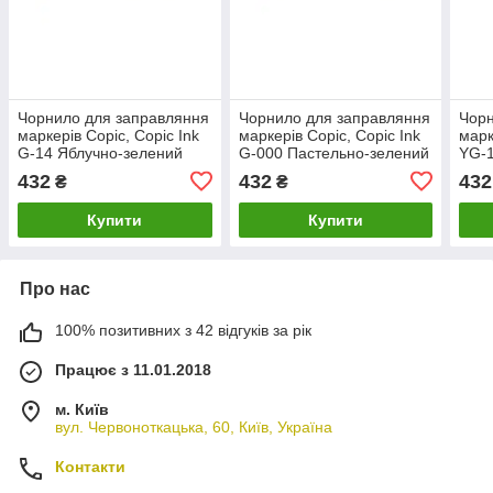
Чорнило для заправляння
Чорнило для заправляння
Чорн
маркерів Copic, Copic Ink
маркерів Copic, Copic Ink
марк
G-14 Яблучно-зелений
G-000 Пастельно-зелений
YG-1
(Apple green), 12 мл
(Pale green), 12 мл
(Let
432
432
432
₴
₴
Купити
Купити
Про нас
100% позитивних з 42 відгуків за рік
Працює з 11.01.2018
м. Київ
вул. Червоноткацька, 60, Київ, Україна
Контакти