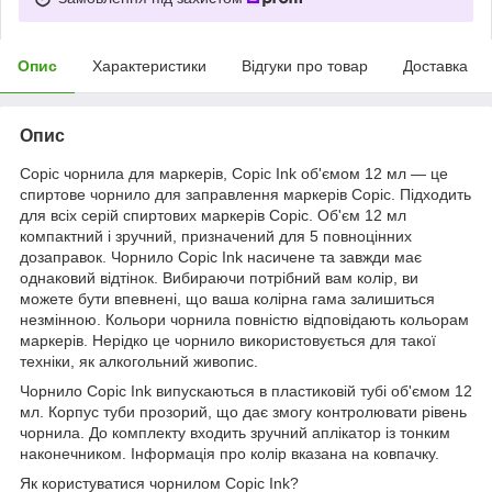
Опис
Характеристики
Відгуки про товар
Доставка
Опис
Copic чорнила для маркерів, Copic Ink об'ємом 12 мл — це
спиртове чорнило для заправлення маркерів Copic. Підходить
для всіх серій спиртових маркерів Copic. Об'єм 12 мл
компактний і зручний, призначений для 5 повноцінних
дозаправок. Чорнило Copic Ink насичене та завжди має
однаковий відтінок. Вибираючи потрібний вам колір, ви
можете бути впевнені, що ваша колірна гама залишиться
незмінною. Кольори чорнила повністю відповідають кольорам
маркерів. Нерідко це чорнило використовується для такої
техніки, як алкогольний живопис.
Чорнило Copic Ink випускаються в пластиковій тубі об'ємом 12
мл. Корпус туби прозорий, що дає змогу контролювати рівень
чорнила. До комплекту входить зручний аплікатор із тонким
наконечником. Інформація про колір вказана на ковпачку.
Як користуватися чорнилом Copic Ink?