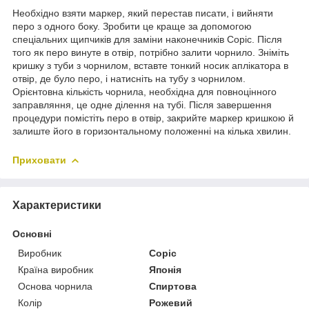
Необхідно взяти маркер, який перестав писати, і вийняти
перо з одного боку. Зробити це краще за допомогою
спеціальних щипчиків для заміни наконечників Copic. Після
того як перо винуте в отвір, потрібно залити чорнило. Зніміть
кришку з туби з чорнилом, вставте тонкий носик аплікатора в
отвір, де було перо, і натисніть на тубу з чорнилом.
Орієнтовна кількість чорнила, необхідна для повноцінного
заправляння, це одне ділення на тубі. Після завершення
процедури помістіть перо в отвір, закрийте маркер кришкою й
залиште його в горизонтальному положенні на кілька хвилин.
Приховати
Характеристики
Основні
Виробник
Copic
Країна виробник
Японія
Основа чорнила
Спиртова
Колір
Рожевий