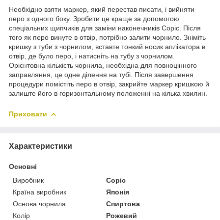
Необхідно взяти маркер, який перестав писати, і вийняти
перо з одного боку. Зробити це краще за допомогою
спеціальних щипчиків для заміни наконечників Copic. Після
того як перо винуте в отвір, потрібно залити чорнило. Зніміть
кришку з туби з чорнилом, вставте тонкий носик аплікатора в
отвір, де було перо, і натисніть на тубу з чорнилом.
Орієнтовна кількість чорнила, необхідна для повноцінного
заправляння, це одне ділення на тубі. Після завершення
процедури помістіть перо в отвір, закрийте маркер кришкою й
залиште його в горизонтальному положенні на кілька хвилин.
Приховати
Характеристики
Основні
Виробник
Copic
Країна виробник
Японія
Основа чорнила
Спиртова
Колір
Рожевий