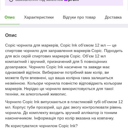
Опис
Характеристики
Відгуки про товар
Доставка
Опис
Copic чорнила для маркерів, Copic Ink об'ємом 12 мл — це
спиртове чорнило для заправлення маркерів Copic. Підходить
для всіх серій спиртових маркерів Copic. Об'єм 12 мл
компактний і зручний, призначений для 5 повноцінних
дозаправок. Чорнило Copic Ink насичене та завжди має
однаковий відтінок. Вибираючи потрібний вам колір, ви
можете бути впевнені, що ваша колірна гама залишиться
незмінною. Кольори чорнила повністю відповідають кольорам
маркерів. Нерідко це чорнило використовується для такої
техніки, як алкогольний живопис.
Чорнило Copic Ink випускаються в пластиковій тубі об'ємом 12
мл. Корпус туби прозорий, що дає змогу контролювати рівень
чорнила. До комплекту входить зручний аплікатор із тонким
наконечником. Інформація про колір вказана на ковпачку.
Як користуватися чорнилом Copic Ink?