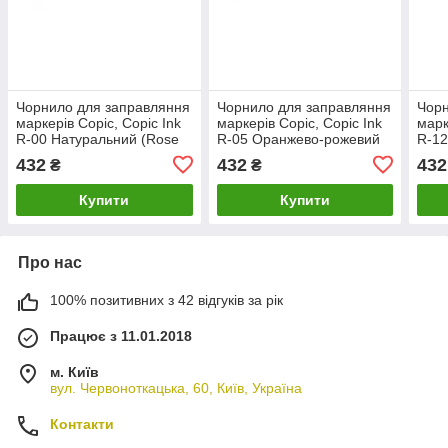
Чорнило для заправляння
Чорнило для заправляння
Чорн
маркерів Copic, Copic Ink
маркерів Copic, Copic Ink
марк
R-00 Натуральний (Rose
R-05 Оранжево-рожевий
R-12
Salmon), 12 мл
(Salmon red), 12 мл
троя
432
432
432
₴
₴
12 м
Купити
Купити
Про нас
100% позитивних з 42 відгуків за рік
Працює з 11.01.2018
м. Київ
вул. Червоноткацька, 60, Київ, Україна
Контакти