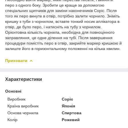
перо з одного боку. Зробити це краще за допомогою
спеціальних щипчиків для заміни наконечників Copic. Після
того як перо винуте в отвір, потрібно залити чорнило. Зніміть
кришку з туби з чорнилом, вставте тонкий носик аплікатора в
отвір, де було перо, і натисніть на тубу з чорнилом.
Орієнтовна кількість чорнила, необхідна для повноцінного
заправляння, це одне ділення на тубі. Після завершення
процедури помістіть перо в отвір, закрийте маркер кришкою й
залиште його в горизонтальному положенні на кілька хвилин.
Приховати
Характеристики
Основні
Виробник
Copic
Країна виробник
Японія
Основа чорнила
Спиртова
Колір
Рожевий