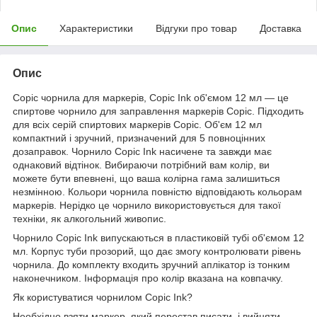
Опис
Характеристики
Відгуки про товар
Доставка
Опис
Copic чорнила для маркерів, Copic Ink об'ємом 12 мл — це
спиртове чорнило для заправлення маркерів Copic. Підходить
для всіх серій спиртових маркерів Copic. Об'єм 12 мл
компактний і зручний, призначений для 5 повноцінних
дозаправок. Чорнило Copic Ink насичене та завжди має
однаковий відтінок. Вибираючи потрібний вам колір, ви
можете бути впевнені, що ваша колірна гама залишиться
незмінною. Кольори чорнила повністю відповідають кольорам
маркерів. Нерідко це чорнило використовується для такої
техніки, як алкогольний живопис.
Чорнило Copic Ink випускаються в пластиковій тубі об'ємом 12
мл. Корпус туби прозорий, що дає змогу контролювати рівень
чорнила. До комплекту входить зручний аплікатор із тонким
наконечником. Інформація про колір вказана на ковпачку.
Як користуватися чорнилом Copic Ink?
Необхідно взяти маркер, який перестав писати, і вийняти