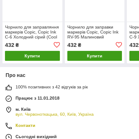
Чорнило для заправляння
Чорнило для заправки
Чорн
маркерів Copic, Copic Ink
маркерів Copic, Copic Ink
марк
C-6 Холодний сірий (Cool
RV-95 Малиновий
C-9 
gray), 12 мл
(Crimson), 12мл
gray
432
432
432
₴
₴
Купити
Купити
Про нас
100% позитивних з 42 відгуків за рік
Працює з 11.01.2018
м. Київ
вул. Червоноткацька, 60, Київ, Україна
Контакти
Сьогодні вихідний