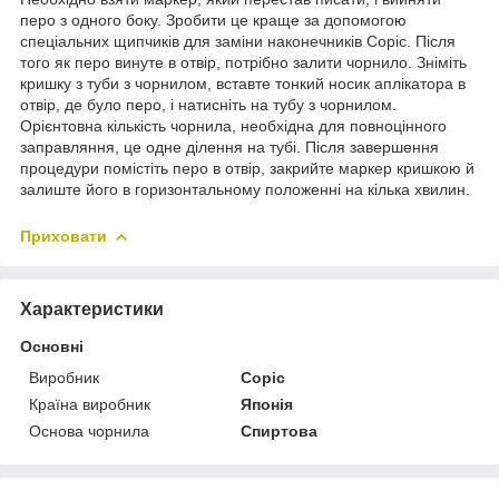
перо з одного боку. Зробити це краще за допомогою
спеціальних щипчиків для заміни наконечників Copic. Після
того як перо винуте в отвір, потрібно залити чорнило. Зніміть
кришку з туби з чорнилом, вставте тонкий носик аплікатора в
отвір, де було перо, і натисніть на тубу з чорнилом.
Орієнтовна кількість чорнила, необхідна для повноцінного
заправляння, це одне ділення на тубі. Після завершення
процедури помістіть перо в отвір, закрийте маркер кришкою й
залиште його в горизонтальному положенні на кілька хвилин.
Приховати
Характеристики
Основні
Виробник
Copic
Країна виробник
Японія
Основа чорнила
Спиртова