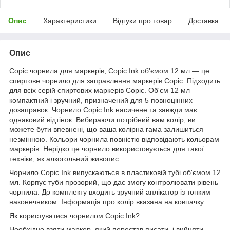
Опис
Характеристики
Відгуки про товар
Доставка
Опис
Copic чорнила для маркерів, Copic Ink об'ємом 12 мл — це
спиртове чорнило для заправлення маркерів Copic. Підходить
для всіх серій спиртових маркерів Copic. Об'єм 12 мл
компактний і зручний, призначений для 5 повноцінних
дозаправок. Чорнило Copic Ink насичене та завжди має
однаковий відтінок. Вибираючи потрібний вам колір, ви
можете бути впевнені, що ваша колірна гама залишиться
незмінною. Кольори чорнила повністю відповідають кольорам
маркерів. Нерідко це чорнило використовується для такої
техніки, як алкогольний живопис.
Чорнило Copic Ink випускаються в пластиковій тубі об'ємом 12
мл. Корпус туби прозорий, що дає змогу контролювати рівень
чорнила. До комплекту входить зручний аплікатор із тонким
наконечником. Інформація про колір вказана на ковпачку.
Як користуватися чорнилом Copic Ink?
Необхідно взяти маркер, який перестав писати, і вийняти