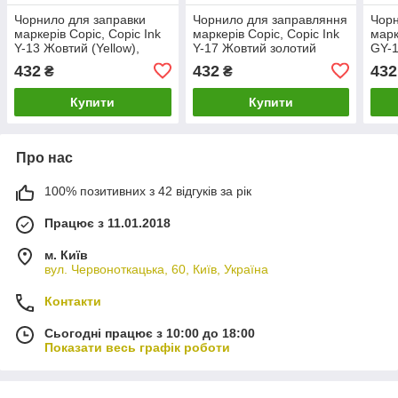
Чорнило для заправки
Чорнило для заправляння
Чорн
маркерів Copic, Copic Ink
маркерів Copic, Copic Ink
марк
Y-13 Жовтий (Yellow),
Y-17 Жовтий золотий
GY-1
12мл
(Golden yellow), 12 мл
12м
432
432
432
₴
₴
Купити
Купити
Про нас
100% позитивних з 42 відгуків за рік
Працює з 11.01.2018
м. Київ
вул. Червоноткацька, 60, Київ, Україна
Контакти
Сьогодні працює з 10:00 до 18:00
Показати весь графік роботи