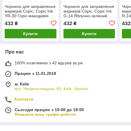
Чорнило для заправляння
Чорнило для заправляння
Чорн
маркерів Copic, Copic Ink
маркерів Copic, Copic Ink
марк
YR-30 Горіх макодамія
G-14 Яблучно-зелений
R-1
(Macadamia nut), 12 мл
(Apple green), 12 мл
нату
432
432
432
₴
₴
oran
Купити
Купити
Про нас
100% позитивних з 42 відгуків за рік
Працює з 11.01.2018
м. Київ
вул. Червоноткацька, 60, Київ, Україна
Контакти
Сьогодні працює з 10:00 до 18:00
Показати весь графік роботи