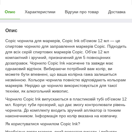
Опис
Характеристики
Відгуки про товар
Доставка
Опис
Copic чорнила для маркерів, Copic Ink об'ємом 12 мл — це
спиртове чорнило для заправлення маркерів Copic. Підходить
для всіх серій спиртових маркерів Copic. Об'єм 12 мл
компактний і зручний, призначений для 5 повноцінних
дозаправок. Чорнило Copic Ink насичене та завжди має
однаковий відтінок. Вибираючи потрібний вам колір, ви
можете бути впевнені, що ваша колірна гама залишиться
незмінною. Кольори чорнила повністю відповідають кольорам
маркерів. Нерідко це чорнило використовується для такої
техніки, як алкогольний живопис.
Чорнило Copic Ink випускаються в пластиковій тубі об'ємом 12
мл. Корпус туби прозорий, що дає змогу контролювати рівень
чорнила. До комплекту входить зручний аплікатор із тонким
наконечником. Інформація про колір вказана на ковпачку.
Як користуватися чорнилом Copic Ink?
Необхідно взяти маркер, який перестав писати, і вийняти