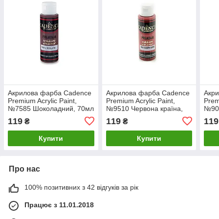
Акрилова фарба Cadence
Акрилова фарба Cadence
Акр
Premium Acrylic Paint,
Premium Acrylic Paint,
Prem
№7585 Шоколадний, 70мл
№9510 Червона країна,
№90
70мл
119
119
119
₴
₴
Купити
Купити
Про нас
100% позитивних з 42 відгуків за рік
Працює з 11.01.2018