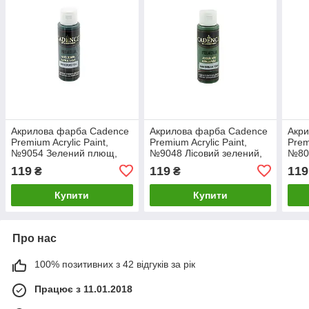
Акрилова фарба Cadence
Акрилова фарба Cadence
Акр
Premium Acrylic Paint,
Premium Acrylic Paint,
Prem
№9054 Зелений плющ,
№9048 Лісовий зелений,
№80
70мл
70мл
119
119
119
₴
₴
Купити
Купити
Про нас
100% позитивних з 42 відгуків за рік
Працює з 11.01.2018