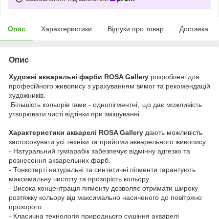
Опис
Характеристики
Відгуки про товар
Доставка
Опис
Художні акварельні фарби ROSA Gallery
розроблені для
професійного живопису з урахуванням вимог та рекомендацій
художників.
Більшість кольорів гами - однопігментні, що дає можливість
утворювати чисті відтінки при змішуванні.
Характеристики акварелі ROSA Gallery
дають можливість
застосовувати усі техніки та прийоми акварельного живопису.
- Натуральний гуміарабік забезпечує відмінну адгезію та
рознесення акварельних фарб.
- Тонкотерті натуральні та синтетичні пігменти гарантують
максимальну чистоту та прозорість кольору.
- Висока концентрація пігменту дозволяє отримати широку
розтяжку кольору від максимально насиченого до повітряно
прозорого.
- Класична технологія природнього сушіння акварелі