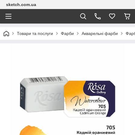
sketch.com.ua
Товари та послуги
Фарби
Акварельні фарби
Фарб