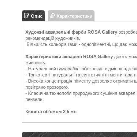
Опис
Характеристики
Художні акварельні фарби ROSA Gallery
розробле
рекомендацій художників.
Більшість кольорів гами - однопігментні, що дає мож
Характеристики акварелі ROSA Gallery
дають можл
живопису.
- Натуральний гуміарабік забезпечує відмінну адге
- Тонкотерті натуральні та синтетичні пігменти гара
- Висока концентрація пігменту дозволяє отримати 
повітряно прозорого.
- Класична технологія природнього сушіння акварел
пензель.
Кювета об'ємом 2,5 мл