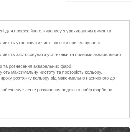
ні для професійного живопису з урахуванням вимог та
ливість утворювати чисті відтінки при змішуванні.
ивість застосовувати усі техніки та прийоми акварельного
зію та рознесення акварельних фарб.
нтують максимальну чистоту та прозорість кольору.
широку розтяжку кольору від максимально насиченого до
і забезпечує легке розчинення водою та набір фарби на