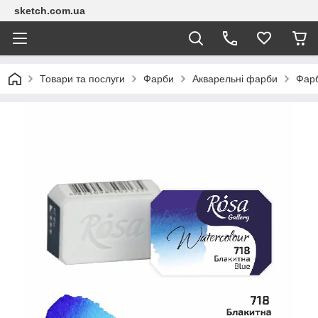
sketch.com.ua
Товари та послуги
Фарби
Акварельні фарби
Фарб