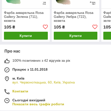
Фарба акварельна Rosa
Фарба акварельна Rosa
Фарб
Gallery Зелена (711),
Gallery Умбра (722),
Gall
кювета
кювета
зеле
105
105
105
₴
₴
Купити
Купити
Про нас
100% позитивних з 42 відгуків за рік
Працює з 11.01.2018
м. Київ
вул. Червоноткацька, 60, Київ, Україна
Контакти
Сьогодні вихідний
Показати весь графік роботи