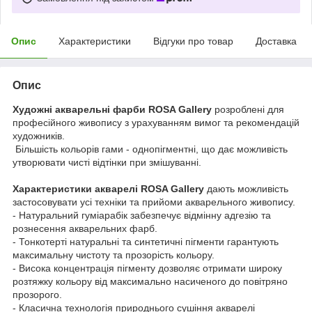
Опис
Характеристики
Відгуки про товар
Доставка
Опис
Художні акварельні фарби ROSA Gallery
розроблені для
професійного живопису з урахуванням вимог та рекомендацій
художників.
Більшість кольорів гами - однопігментні, що дає можливість
утворювати чисті відтінки при змішуванні.
Характеристики акварелі ROSA Gallery
дають можливість
застосовувати усі техніки та прийоми акварельного живопису.
- Натуральний гуміарабік забезпечує відмінну адгезію та
рознесення акварельних фарб.
- Тонкотерті натуральні та синтетичні пігменти гарантують
максимальну чистоту та прозорість кольору.
- Висока концентрація пігменту дозволяє отримати широку
розтяжку кольору від максимально насиченого до повітряно
прозорого.
- Класична технологія природнього сушіння акварелі