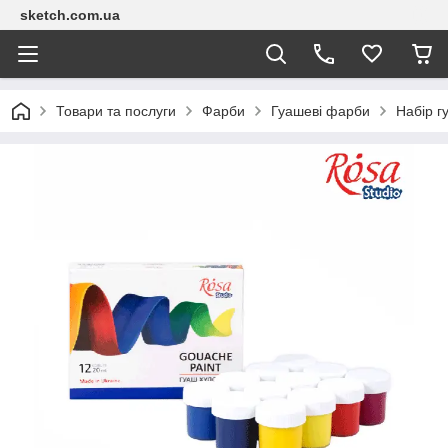
sketch.com.ua
Товари та послуги
Фарби
Гуашеві фарби
Набір г