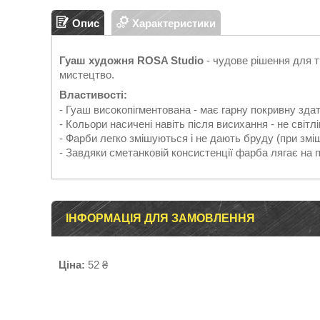
Опис
Характеристики
Гуаш художня ROSA Studio
- чудове рішення для т
мистецтво.
Властивості:
- Гуаш високопігментована - має гарну покривну здат
- Кольори насичені навіть після висихання - не світл
- Фарби легко змішуються і не дають бруду (при зміш
- Завдяки сметанковій консистенції фарба лягає на
ІНФОРМАЦІЯ ДЛЯ ЗАМОВЛЕННЯ
Ціна:
52 ₴