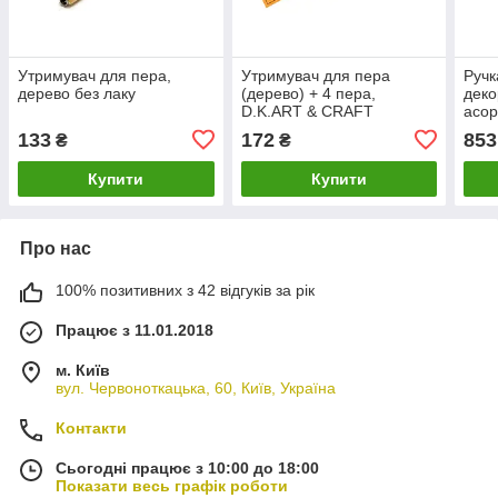
Утримувач для пера,
Утримувач для пера
Ручк
дерево без лаку
(дерево) + 4 пера,
деко
D.K.ART & CRAFT
асор
133
172
853
₴
₴
Купити
Купити
Про нас
100% позитивних з 42 відгуків за рік
Працює з 11.01.2018
м. Київ
вул. Червоноткацька, 60, Київ, Україна
Контакти
Сьогодні працює з 10:00 до 18:00
Показати весь графік роботи