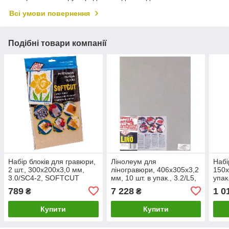
Всі умови повернення
Подібні товари компанії
Набір блоків для гравюри,
Лінолеум для
Набі
2 шт., 300х200х3,0 мм,
ліногравюри, 406х305х3,2
150х
3.0/SC4-2, SOFTCUT
мм, 10 шт. в упак., 3.2/L5,
упак
CARVING BLOCKS,
ESSDEE
CAR
789
7 228
1 0
₴
₴
ESSDEE
ESS
Купити
Купити