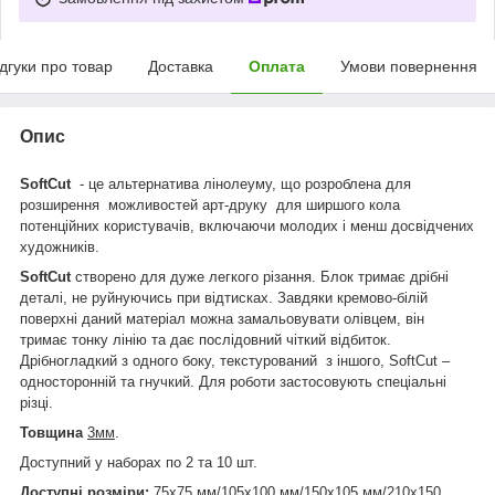
ідгуки про товар
Доставка
Оплата
Умови повернення
Опис
SoftCut
- це альтернатива лінолеуму, що розроблена для
розширення можливостей арт-друку для ширшого кола
потенційних користувачів, включаючи молодих і менш досвідчених
художників.
SoftCut
створено для дуже легкого різання. Блок тримає дрібні
деталі, не руйнуючись при відтисках. Завдяки кремово-білій
поверхні даний матеріал можна замальовувати олівцем, він
тримає тонку лінію та дає послідовний чіткий відбиток.
Дрібногладкий з одного боку, текстурований з іншого, SoftCut –
односторонній та гнучкий. Для роботи застосовують спеціальні
різці.
Товщина
3мм
.
Доступний у наборах по 2 та 10 шт.
Доступні розміри:
75х75 мм/105х100 мм/150х105 мм/210х150