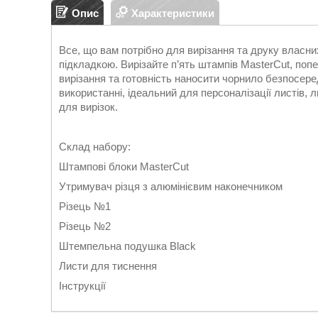
Опис
Характеристики
Все, що вам потрібно для вирізання та друку власни
підкладкою. Вирізайте п’ять штампів MasterCut, поп
вирізання та готовність наносити чорнило безпосе
використанні, ідеальний для персоналізації листів, л
для вирізок.
Склад набору:
Штампові блоки MasterCut
Утримувач різця з алюмінієвим наконечником
Різець №1
Різець №2
Штемпельна подушка Black
Листи для тиснення
Інструкції