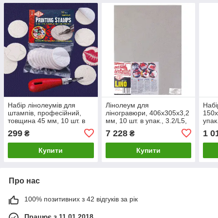
Набір лінолеумів для
Лінолеум для
Набі
штампів, професійний,
ліногравюри, 406х305х3,2
150х
товщина 45 мм, 10 шт. в
мм, 10 шт. в упак., 3.2/L5,
упак
упак., MCD1, ESSDEE
ESSDEE
CAR
299
7 228
1 0
₴
₴
ESS
Купити
Купити
Про нас
100% позитивних з 42 відгуків за рік
Працює з 11.01.2018