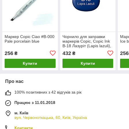
Маркер Copic Ciao #B-000
Чорнило для заправки
Марк
Pale porcelain blue
маркерів Copic, Copic Ink
Ice 
B-18 Лазуріт (Lapis lazuli),
12мл
256
432
256
₴
₴
Купити
Купити
Про нас
100% позитивних з 42 відгуків за рік
Працює з 11.01.2018
м. Київ
вул. Червоноткацька, 60, Київ, Україна
Контакти