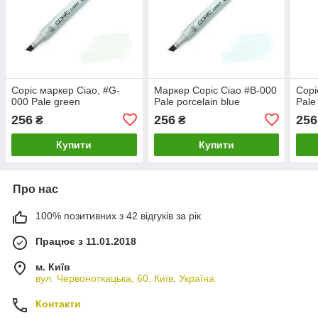
Copic маркер Ciao, #G-
Маркер Copic Ciao #B-000
Copi
000 Pale green
Pale porcelain blue
Pale
256
256
256
₴
₴
Купити
Купити
Про нас
100% позитивних з 42 відгуків за рік
Працює з 11.01.2018
м. Київ
вул. Червоноткацька, 60, Київ, Україна
Контакти