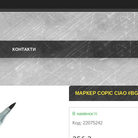
КОНТАКТИ
МАРКЕР COPIC CIAO #BG
В наявності
Код:
22075242