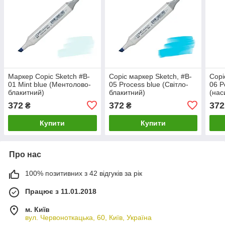
Маркер Copic Sketch #B-
Copic маркер Sketch, #B-
Copi
01 Mint blue (Ментолово-
05 Process blue (Світло-
06 P
блакитний)
блакитний)
(нас
372
372
372
₴
₴
Купити
Купити
Про нас
100% позитивних з 42 відгуків за рік
Працює з 11.01.2018
м. Київ
вул. Червоноткацька, 60, Київ, Україна