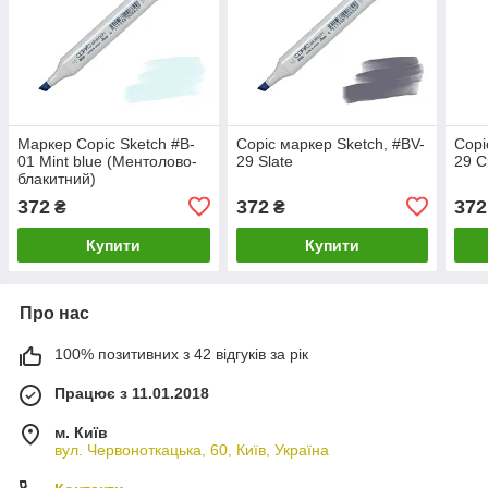
Маркер Copic Sketch #B-
Copic маркер Sketch, #BV-
Copi
01 Mint blue (Ментолово-
29 Slate
29 C
блакитний)
372
372
372
₴
₴
Купити
Купити
Про нас
100% позитивних з 42 відгуків за рік
Працює з 11.01.2018
м. Київ
вул. Червоноткацька, 60, Київ, Україна